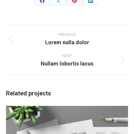
Share
Share
Share
Share
on
on
on
on
Facebook
X
Pinterest
LinkedIn
Project
navigation
PREVIOUS
Lorem nulla dolor
Previous
project:
NEXT
Nullam lobortis lacus
Next
project:
Related projects